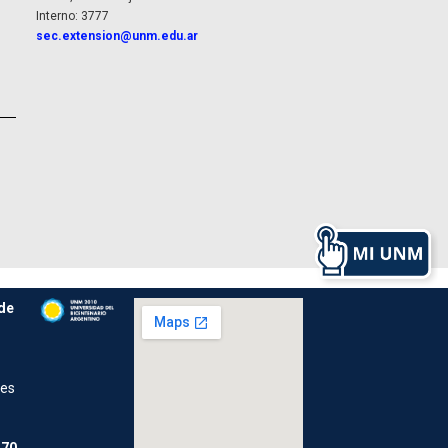
Interno: 3777
sec.extension@unm.edu.ar
de
res
70