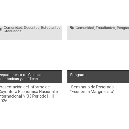
Comunidad
,
Docentes
,
Estudiantes
,
Comunidad
,
Estudiantes
,
Posgra
Graduados
Departamento de Ciencias
Posgrado
Económicas y Jurídicas
Presentación del Informe de
Seminario de Posgrado
Coyuntura Económica Nacional e
“Economía Marginalista”
nternacional N°33 Periodo I – II
2026