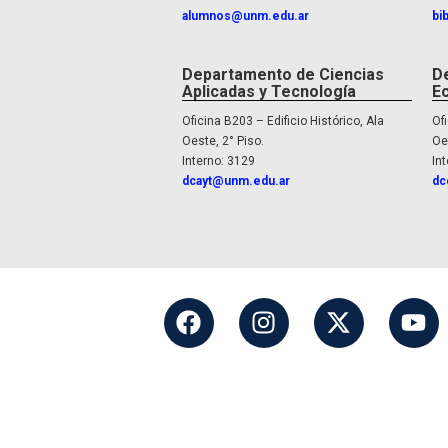
alumnos@unm.edu.ar
bi
Departamento de Ciencias
D
Aplicadas y Tecnología
E
Oficina B203 – Edificio Histórico, Ala
Ofi
Oeste, 2° Piso.
Oe
Interno: 3129
In
dcayt@unm.edu.ar
dc