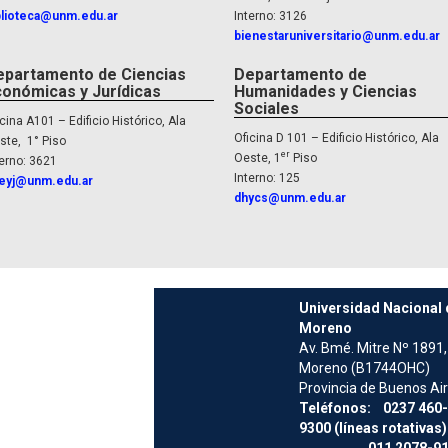
blioteca@unm.edu.ar
Interno: 3126
bienestaruniversitario@unm.edu.ar
epartamento de Ciencias
Departamento de
conómicas y Jurídicas
Humanidades y Ciencias
Sociales
cina A101 – Edificio Histórico, Ala
Oficina D 101 – Edificio Histórico, Ala
ste, 1° Piso
er
Oeste, 1
Piso
terno: 3621
Interno: 125
eyj@unm.edu.ar
dhycs@unm.edu.ar
Universidad Nacional 
Moreno
Av. Bmé. Mitre Nº 1891,
Moreno (B1744OHC)
Provincia de Buenos Ai
Teléfonos: 0237 460-
9300 (líneas rotativas)
011 2078-91