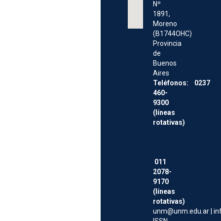
Nº
1891,
Moreno
(B1744OHC)
Provincia
de
Buenos
Aires
Teléfonos: 0237
460-
9300
(líneas
rotativas)
011
2078-
9170
(líneas
rotativas)
unm@unm.edu.ar
|
i