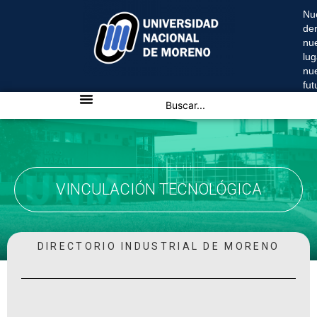
Nu
de
nu
lug
nu
fu
VINCULACIÓN TECNOLÓGICA
DIRECTORIO INDUSTRIAL DE MORENO