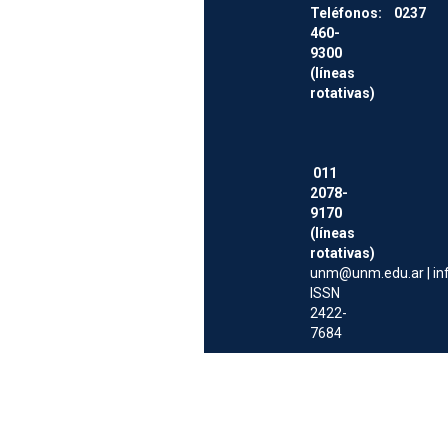
Teléfonos: 0237
460-
9300
(líneas
rotativas)
011
2078-
9170
(líneas
rotativas)
unm@unm.edu.ar
|
i
ISSN
2422-
7684