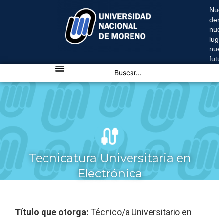
Nu
de
nu
lug
nu
fu
Tecnicatura Universitaria en
Electrónica
Título que otorga:
Técnico/a Universitario en