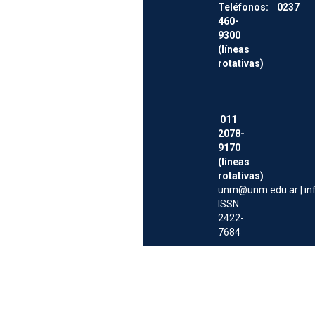
Teléfonos: 0237
460-
9300
(líneas
rotativas)
011
2078-
9170
(líneas
rotativas)
unm@unm.edu.ar
|
i
ISSN
2422-
7684