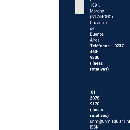
1891,
Moreno
(B1744OHC)
Provincia
de
Buenos
Aires
Teléfonos: 0237
460-
9300
(líneas
rotativas)
011
2078-
9170
(líneas
rotativas)
unm@unm.edu.ar
|
i
ISSN