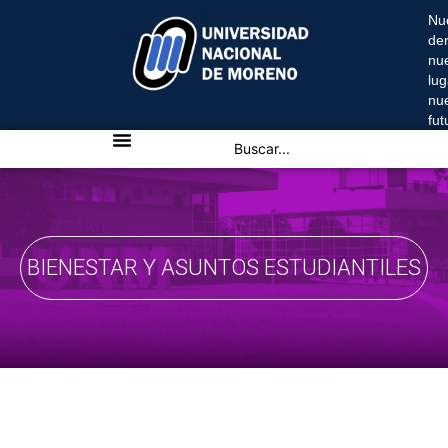
Nu
de
nu
lug
nu
fu
BIENESTAR Y ASUNTOS ESTUDIANTILES