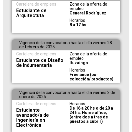
Cartelera de empleos
Zona de la oferta de
empleo
Estudiante de
General Rodríguez
Arquitectuta
Horarios
8 a 17 hs.
Vigencia de la convocatoria hasta el día viernes 28
de febrero de 2025
Cartelera de empleos
Zona de la oferta de
empleo
Estudiante de Diseño
Ituzaingo
de Indumentaria
Horarios
Freelance (por
colección/ productos)
Vigencia de la convocatoria hasta el día viernes 3 de
enero de 2025
Cartelera de empleos
Horarios
De 16 a 20 hs o de 20 a
Estudiante
24 hs. Home office,
avanzado/a de
(entre dos a tres de
Ingeniería en
puestos a cubrir)
Electrónica