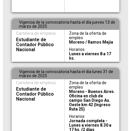
Vigencia de la convocatoria hasta el día jueves 13 de
marzo de 2025
Cartelera de empleos
Zona de la oferta de
empleo
Estudiante de
Moreno / Ramos Mejia
Contador Público
Nacional
Horarios
Lunes a viernes 8 a 17
hs.
Vigencia de la convocatoria hasta el día lunes 31 de
marzo de 2025
Cartelera de empleos
Zona de la oferta de
empleo
Estudiante de
Moreno - Buenos Aires.
Contador Público
Oficina en club de
Nacional
campo San Diego Au.
Oeste km 42 (Ingreso
Ruta 25)
Horarios
Jornada completa -
Lunes a viernes 8.30 a
17 hs. (2 días