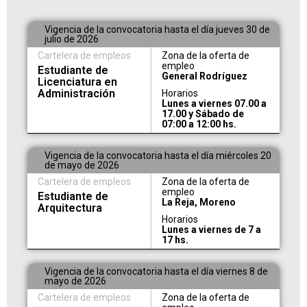
Vigencia de la convocatoria hasta el día jueves 30 de
julio de 2026
Cartelera de empleos
Zona de la oferta de
empleo
Estudiante de
General Rodríguez
Licenciatura en
Administración
Horarios
Lunes a viernes 07.00 a
17.00 y Sábado de
07:00 a 12:00 hs.
Vigencia de la convocatoria hasta el día miércoles 20
de mayo de 2026
Cartelera de empleos
Zona de la oferta de
empleo
Estudiante de
La Reja, Moreno
Arquitectura
Horarios
Lunes a viernes de 7 a
17 hs.
Vigencia de la convocatoria hasta el día viernes 8 de
mayo de 2026
Cartelera de empleos
Zona de la oferta de