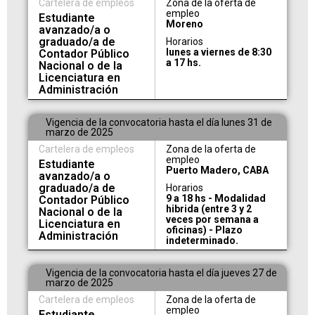
Cartelera de empleos
Zona de la oferta de
empleo
Estudiante
Moreno
avanzado/a o
graduado/a de
Horarios
lunes a viernes de 8:30
Contador Público
a 17 hs.
Nacional o de la
Licenciatura en
Administración
Vigencia de la convocatoria hasta el día lunes 31 de
marzo de 2025
Cartelera de empleos
Zona de la oferta de
empleo
Estudiante
Puerto Madero, CABA
avanzado/a o
graduado/a de
Horarios
9 a 18 hs - Modalidad
Contador Público
hibrida (entre 3 y 2
Nacional o de la
veces por semana a
Licenciatura en
oficinas) - Plazo
Administración
indeterminado.
Vigencia de la convocatoria hasta el día jueves 27 de
marzo de 2025
Cartelera de empleos
Zona de la oferta de
empleo
Estudiante