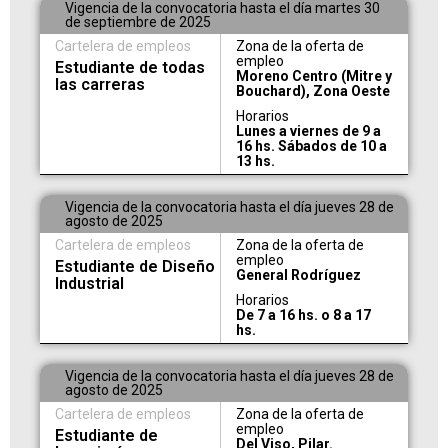
Vigencia de la convocatoria hasta el día martes 30
de septiembre de 2025
Cartelera de empleos
Zona de la oferta de
empleo
Estudiante de todas
Moreno Centro (Mitre y
las carreras
Bouchard), Zona Oeste
Horarios
Lunes a viernes de 9 a
16 hs. Sábados de 10 a
13 hs.
Vigencia de la convocatoria hasta el día jueves 28 de
agosto de 2025
Cartelera de empleos
Zona de la oferta de
empleo
Estudiante de Diseño
General Rodríguez
Industrial
Horarios
De 7 a 16 hs. o 8 a 17
hs.
Vigencia de la convocatoria hasta el día jueves 28 de
agosto de 2025
Cartelera de empleos
Zona de la oferta de
empleo
Estudiante de
Del Viso, Pilar.