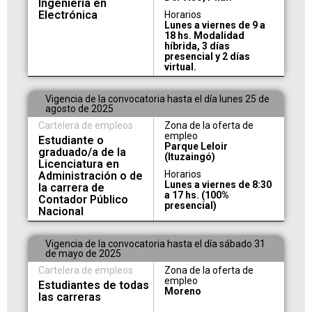
Ingeniería en
Electrónica
Horarios
Lunes a viernes de 9 a
18 hs. Modalidad
híbrida, 3 días
presencial y 2 días
virtual.
Vigencia de la convocatoria hasta el día lunes 25 de
agosto de 2025
Cartelera de empleos
Zona de la oferta de
empleo
Estudiante o
Parque Leloir
graduado/a de la
(Ituzaingó)
Licenciatura en
Horarios
Administración o de
Lunes a viernes de 8:30
la carrera de
a 17 hs. (100%
Contador Público
presencial)
Nacional
Vigencia de la convocatoria hasta el día sábado 31
de mayo de 2025
Cartelera de empleos
Zona de la oferta de
empleo
Estudiantes de todas
Moreno
las carreras