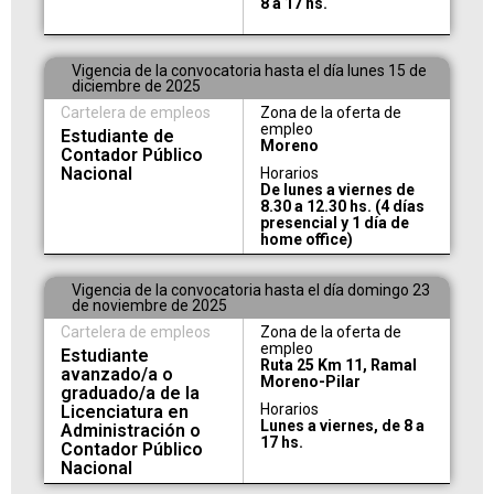
8 a 17 hs.
Vigencia de la convocatoria hasta el día lunes 15 de
diciembre de 2025
Cartelera de empleos
Zona de la oferta de
empleo
Estudiante de
Moreno
Contador Público
Nacional
Horarios
De lunes a viernes de
8.30 a 12.30 hs. (4 días
presencial y 1 día de
home office)
Vigencia de la convocatoria hasta el día domingo 23
de noviembre de 2025
Cartelera de empleos
Zona de la oferta de
empleo
Estudiante
Ruta 25 Km 11, Ramal
avanzado/a o
Moreno-Pilar
graduado/a de la
Horarios
Licenciatura en
Lunes a viernes, de 8 a
Administración o
17 hs.
Contador Público
Nacional