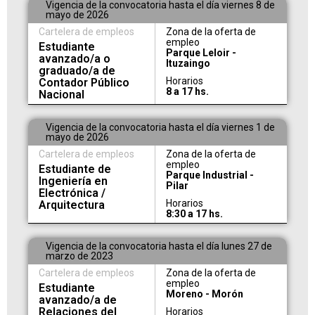
Vigencia de la convocatoria hasta el día viernes 8 de
mayo de 2026
Cartelera de empleos
Zona de la oferta de
empleo
Estudiante
Parque Leloir -
avanzado/a o
Ituzaingo
graduado/a de
Horarios
Contador Público
8 a 17 hs.
Nacional
Vigencia de la convocatoria hasta el día viernes 1 de
mayo de 2026
Cartelera de empleos
Zona de la oferta de
empleo
Estudiante de
Parque Industrial -
Ingeniería en
Pilar
Electrónica /
Horarios
Arquitectura
8:30 a 17 hs.
Vigencia de la convocatoria hasta el día lunes 27 de
marzo de 2023
Cartelera de empleos
Zona de la oferta de
empleo
Estudiante
Moreno - Morón
avanzado/a de
Relaciones del
Horarios