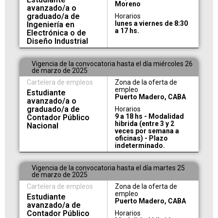
Moreno
avanzado/a o
graduado/a de
Horarios
lunes a viernes de 8:30
Ingeniería en
a 17 hs.
Electrónica o de
Diseño Industrial
Vigencia de la convocatoria hasta el día miércoles 26
de marzo de 2025
Cartelera de empleos
Zona de la oferta de
empleo
Estudiante
Puerto Madero, CABA
avanzado/a o
graduado/a de
Horarios
9 a 18 hs - Modalidad
Contador Público
hibrida (entre 3 y 2
Nacional
veces por semana a
oficinas) - Plazo
indeterminado.
Vigencia de la convocatoria hasta el día martes 25
de marzo de 2025
Cartelera de empleos
Zona de la oferta de
empleo
Estudiante
Puerto Madero, CABA
avanzado/a de
Contador Público
Horarios