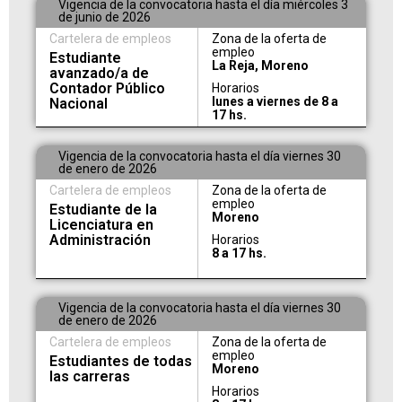
Vigencia de la convocatoria hasta el día miércoles 3
de junio de 2026
Cartelera de empleos
Zona de la oferta de
empleo
Estudiante
La Reja, Moreno
avanzado/a de
Contador Público
Horarios
lunes a viernes de 8 a
Nacional
17 hs.
Vigencia de la convocatoria hasta el día viernes 30
de enero de 2026
Cartelera de empleos
Zona de la oferta de
empleo
Estudiante de la
Moreno
Licenciatura en
Administración
Horarios
8 a 17 hs.
Vigencia de la convocatoria hasta el día viernes 30
de enero de 2026
Cartelera de empleos
Zona de la oferta de
empleo
Estudiantes de todas
Moreno
las carreras
Horarios