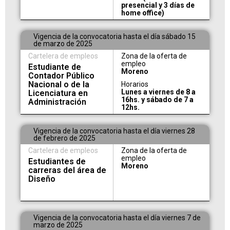
presencial y 3 días de
home office)
Vigencia de la convocatoria hasta el día sábado 15
de marzo de 2025
Cartelera de empleos
Zona de la oferta de
empleo
Estudiante de
Moreno
Contador Público
Nacional o de la
Horarios
Lunes a viernes de 8 a
Licenciatura en
16hs. y sábado de 7 a
Administración
12hs.
Vigencia de la convocatoria hasta el día viernes 28
de febrero de 2025
Cartelera de empleos
Zona de la oferta de
empleo
Estudiantes de
Moreno
carreras del área de
Diseño
Vigencia de la convocatoria hasta el día viernes 7 de
marzo de 2025