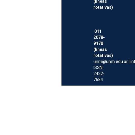
(líneas
rotativas)
011
2078-
9170
(líneas
rotativas)
unm@unm.edu.ar
|
i
ISSN
2422-
7684