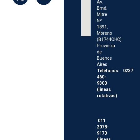
Av.
Bmé.
Mitre
Nº
1891,
Moreno
(B1744OHC)
Provincia
de
Buenos
Aires
Teléfonos: 0237
460-
9300
(líneas
rotativas)
011
2078-
9170
(líneas