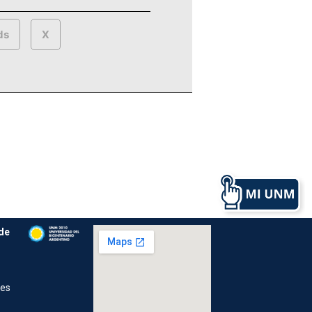
ds
X
de
res