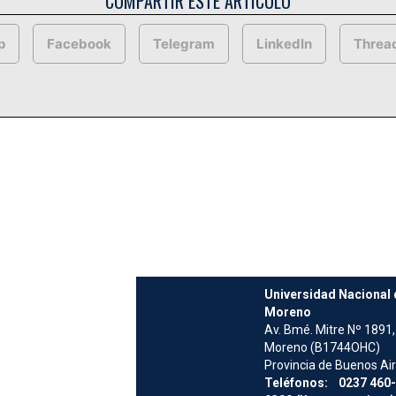
COMPARTIR ESTE ARTÍCULO
p
Facebook
Telegram
LinkedIn
Threa
Universidad Nacional 
Moreno
Av. Bmé. Mitre Nº 1891,
Moreno (B1744OHC)
Provincia de Buenos Ai
Teléfonos: 0237 460-