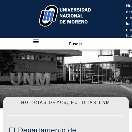
Nu
de
nu
lug
nu
fu
NOTICIAS DHYCS
,
NOTICIAS UNM
El Departamento de