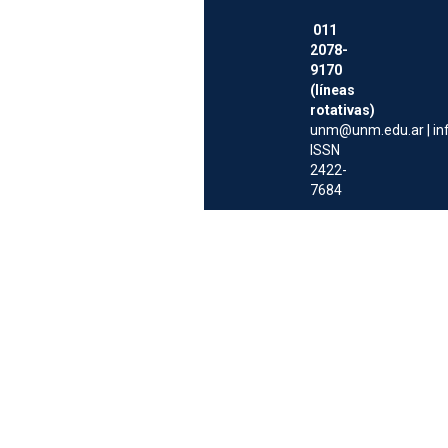
011
2078-
9170
(líneas
rotativas)
unm@unm.edu.ar
|
i
ISSN
2422-
7684