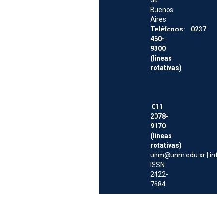
Buenos
Aires
Teléfonos: 0237
460-
9300
(líneas
rotativas)
011
2078-
9170
(líneas
rotativas)
unm@unm.edu.ar
|
i
ISSN
2422-
7684