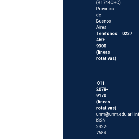
(B1744OHC)
Provincia
de
Buenos
Aires
Teléfonos: 0237
460-
9300
(líneas
rotativas)
011
2078-
9170
(líneas
rotativas)
unm@unm.edu.ar
|
i
ISSN
2422-
7684