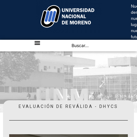
Nu
de
nu
lug
nu
fu
EVALUACIÓN DE REVÁLIDA - DHYCS