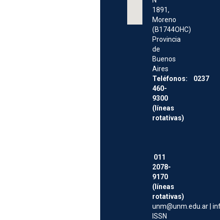
Nº
1891,
Moreno
(B1744OHC)
Provincia
de
Buenos
Aires
Teléfonos: 0237
460-
9300
(líneas
rotativas)
011
2078-
9170
(líneas
rotativas)
unm@unm.edu.ar
|
i
ISSN