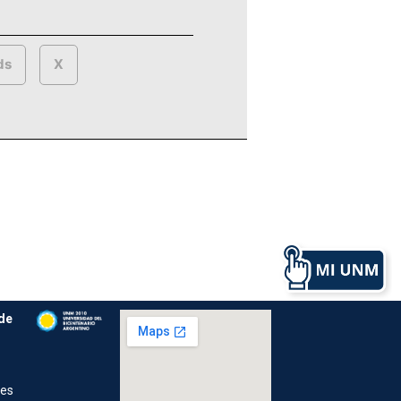
ds
X
de
res