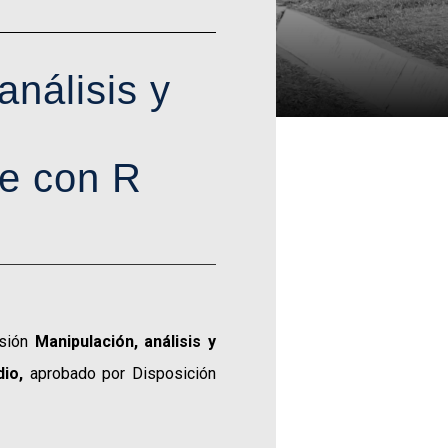
análisis y
se con R
nsión
Manipulación, análisis y
dio,
aprobado por Disposición