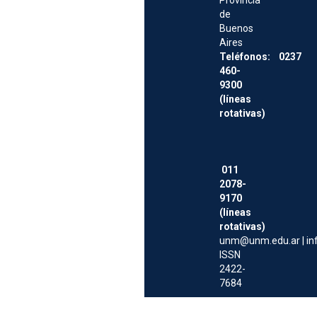
Provincia
de
Buenos
Aires
Teléfonos: 0237
460-
9300
(líneas
rotativas)
011
2078-
9170
(líneas
rotativas)
unm@unm.edu.ar
|
i
ISSN
2422-
7684