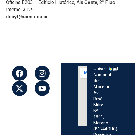
Oficina B203 – Edificio Histórico, Ala Oeste, 2° Piso
Interno: 3129
dcayt@unm.edu.ar
Universidad
Nacional
de
Moreno
Av.
Bmé.
Mitre
Nº
1891,
Moreno
(B1744OHC)