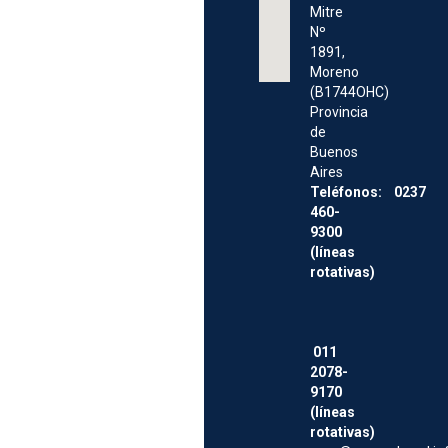
Mitre
Nº
1891,
Moreno
(B1744OHC)
Provincia
de
Buenos
Aires
Teléfonos: 0237
460-
9300
(líneas
rotativas)
011
2078-
9170
(líneas
rotativas)