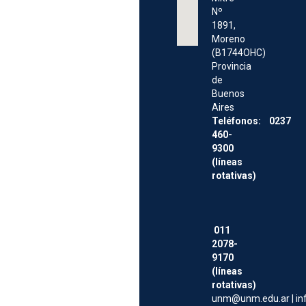
Nº
1891,
Moreno
(B1744OHC)
Provincia
de
Buenos
Aires
Teléfonos: 0237
460-
9300
(líneas
rotativas)
011
2078-
9170
(líneas
rotativas)
unm@unm.edu.ar
|
i