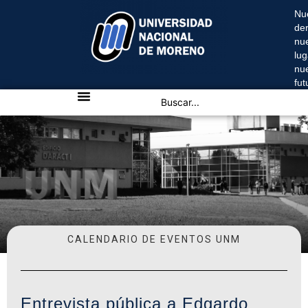
Nu
de
nu
lug
nu
fu
CALENDARIO DE EVENTOS UNM
Entrevista pública a Edgardo